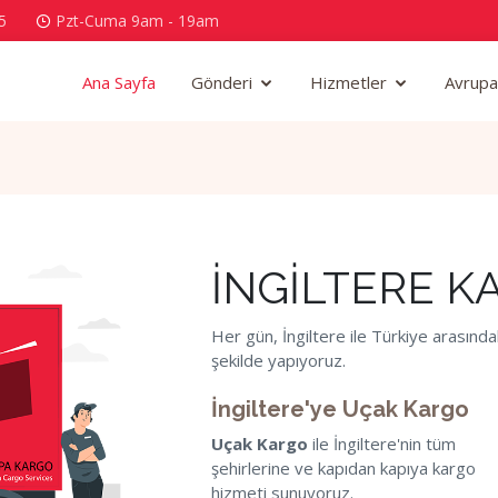
5
Pzt-Cuma 9am - 19am
Ana Sayfa
Gönderi
Hizmetler
Avrupa
İNGİLTERE K
Her gün, İngiltere ile Türkiye arasındak
şekilde yapıyoruz.
İngiltere'ye Uçak Kargo
Uçak Kargo
ile İngiltere'nin tüm
şehirlerine ve kapıdan kapıya kargo
hizmeti sunuyoruz.