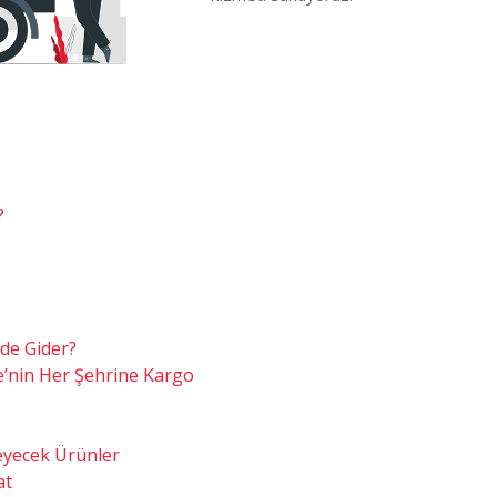
?
nde Gider?
re’nin Her Şehrine Kargo
meyecek Ürünler
at