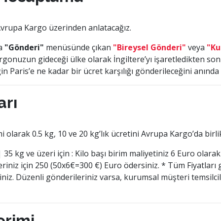
 Avrupa Kargo üzerinden anlatacağız.
za
"Gönderi"
menüsünde çıkan
"Bireysel Gönderi"
veya
"Ku
nuzun gideceği ülke olarak İngiltere’yı işaretledikten sonr
n Paris’e ne kadar bir ücret karşılığı gönderileceğini anınd
arı
larak 0.5 kg, 10 ve 20 kg’lık ücretini Avrupa Kargo’da birli
35 kg ve üzeri için : Kilo başı birim maliyetiniz 6 Euro olara
eriniz için 250 (50x6€=300 €) Euro ödersiniz. * Tüm Fiyatla
iniz. Düzenli gönderileriniz varsa, kurumsal müşteri temsilc
erimi