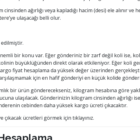
insinden ağırlığı veya kapladığı hacim (desi) ele alınır ve 
ere’ye ulaşacağı belli olur.
edilmiştir.
li bir konu var. Eğer gönderiniz bir zarf değil koli ise, koli
 kolinin büyüklüğünden direkt olarak etkileniyor. Eğer koli g
Kargo fiyat hesaplama da yüksek değer üzerinden gerçekleşt
rşılaşmamak için en hafif gönderiyi en küçük kolide gönde
ramlık bir ürün gönderecekseniz, kilogram hesabına göre yak
ucuna ulaşılacak. Gönderinizin kilogram cinsinden ağırlığı is
nderenin cebinden daha yüksek kargo ücreti çıkacaktır.
e çıkacak ücretleri görmek için tıklayınız.
at Hesaplama