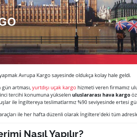
yapmak Avrupa Kargo sayesinde oldukça kolay hale geldi.
n gün artması,
yurtdışı uçak kargo
hizmeti veren firmamız ulu
irinci tercihi konumuna yükselen
uluslararası hava kargo
öz
şlar ile İngiltereya teslimatlarmız %90 seviyesinde ertesi gü
araçları ile her hafta düzenli olarak İngiltere'deki tüm adres
rimi Nasıl Yapılır?