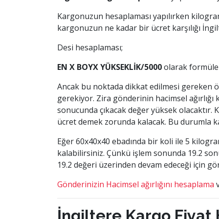
Kargonuzun hesaplaması yapılırken kilogram c
kargonuzun ne kadar bir ücret karşılığı İngilt
Desi hesaplaması;
EN X BOYX YÜKSEKLİK/5000
olarak formüle 
Ancak bu noktada dikkat edilmesi gereken önem
gerekiyor. Zira gönderinin hacimsel ağırlığı
sonucunda çıkacak değer yüksek olacaktır. 
ücret demek zorunda kalacak. Bu durumla ka
Eğer 60x40x40 ebadında bir koli ile 5 kilog
kalabilirsiniz. Çünkü işlem sonunda 19.2 son
19.2 değeri üzerinden devam edeceği için gö
Gönderinizin Hacimsel ağırlığını hesaplama
v
İngiltere Kargo Fiy