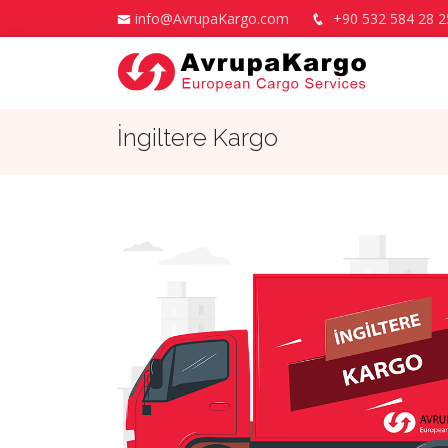
info@AvrupaKargo.com
+90 532 584 28 2
İngiltere Kargo