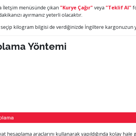
za İletşim menüsünde çıkan
"Kurye Çağır"
veya
"Teklif Al"
fo
akikanızı ayırmanız yeterli olacaktır.
 seçip kilogram bilgisi de verdiğinizde İngiltere kargonuzun
aplama Yöntemi
at hesaplama araçlarını kullanarak yapıldığında kolay hale g