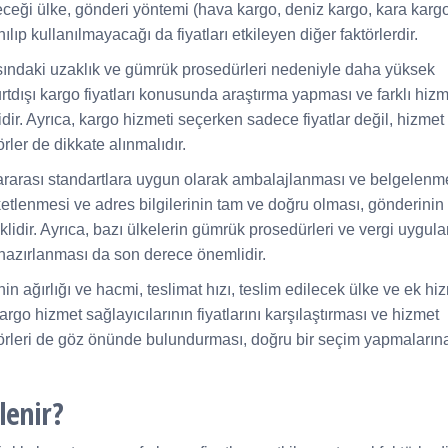
leceği ülke, gönderi yöntemi (hava kargo, deniz kargo, kara kargo
nılıp kullanılmayacağı da fiyatları etkileyen diğer faktörlerdir.
rasındaki uzaklık ve gümrük prosedürleri nedeniyle daha yüksek
yurtdışı kargo fiyatları konusunda araştırma yapması ve farklı hiz
lidir. Ayrıca, kargo hizmeti seçerken sadece fiyatlar değil, hizmet
örler de dikkate alınmalıdır.
slararası standartlara uygun olarak ambalajlanması ve belgelenm
ketlenmesi ve adres bilgilerinin tam ve doğru olması, gönderinin
lidir. Ayrıca, bazı ülkelerin gümrük prosedürleri ve vergi uygul
hazırlanması da son derece önemlidir.
nin ağırlığı ve hacmi, teslimat hızı, teslim edilecek ülke ve ek hi
 kargo hizmet sağlayıcılarının fiyatlarını karşılaştırması ve hizmet
faktörleri de göz önünde bulundurması, doğru bir seçim yapmaların
lenir?