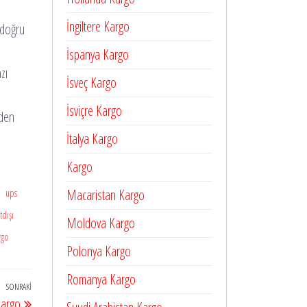
İngiltere Kargo
ı doğru
İspanya Kargo
zı
İsveç Kargo
İsviçre Kargo
eden
İtalya Kargo
Kargo
Macaristan Kargo
ups
tdışı
Moldova Kargo
argo
Polonya Kargo
Romanya Kargo
SONRAKI
Sonraki
Kargo