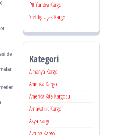
),
Ptt Yurtdışı Kargo
Yurtdışı Uçak Kargo
met
esi de
Kategori
amaları
Almanya Kargo
Amerika Kargo
zmetler
Amerika Kıta Kargosu
a
Arnavutluk Kargo
Asya Kargo
Avrupa Kargo