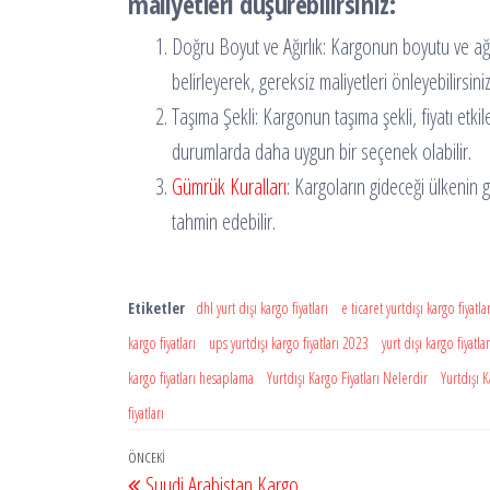
maliyetleri düşürebilirsiniz:
Doğru Boyut ve Ağırlık: Kargonun boyutu ve ağırl
belirleyerek, gereksiz maliyetleri önleyebilirsiniz
Taşıma Şekli: Kargonun taşıma şekli, fiyatı etki
durumlarda daha uygun bir seçenek olabilir.
Gümrük Kuralları
: Kargoların gideceği ülkenin
tahmin edebilir.
Etiketler
dhl yurt dışı kargo fiyatları
e ticaret yurtdışı kargo fiyatlar
kargo fiyatları
ups yurtdışı kargo fiyatları 2023
yurt dışı kargo fiyatlar
kargo fiyatları hesaplama
Yurtdışı Kargo Fiyatları Nelerdir
Yurtdışı K
fiyatları
Yazı
Önceki
ÖNCEKI
Suudi Arabistan Kargo