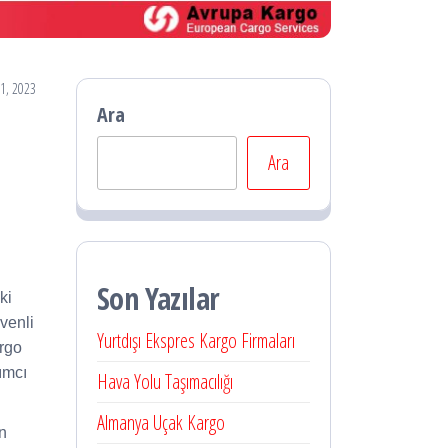
11, 2023
Ara
Ara
Son Yazılar
ki
üvenli
Yurtdışı Ekspres Kargo Firmaları
argo
ımcı
Hava Yolu Taşımacılığı
Almanya Uçak Kargo
en