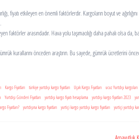
ığı, fiyatı etkileyen en önemli faktörlerdir. Kargoların boyut ve ağırlığın
.
leyen faktörler arasındadır. Hava yolu taşımacılığı daha pahalı olsa da, ba
 gümrük kurallarını önceden araştırın. Bu sayede, gümrük ücretlerini önc
ı
Kargo Fiyatları
türkiye yurtdışı kargo fiyatları
Uçak Kargo Fiyatları
ucuz Yurtdışı kargoları
ı
Yurtdışı Gönderi Fiyatları
yurtdışı kargo fiyatı hesaplama
yurtdışı kargo fiyatları 2023
yur
argo Fiyatları?
yurtdışına kargo fiyatları
yurtiçi kargo yurtdışı kargo fiyatları
yurtiçi yurtdışı k
Arnavutluk 